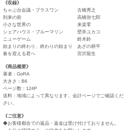
《収録》
ちゃぶ台会議・プラスワン 古橋秀之
到来の前 高橋弥七郎
小さな世界の 来楽零
シェアハウス・ブルーマリン 壁井ユカコ
ニューゲーム 鈴木鈴
始まりの終わり、終わりの始まり あざの耕平
春を迎える君へ 宮沢龍生
《商品概要》
著者：GoRA
大きさ：B6
ページ数：124P
送料：地域によって異なります。会計ページでご確認くだ
さい。
《ご注意》
◆お客様都合での返品・返金は受け付けておりません。