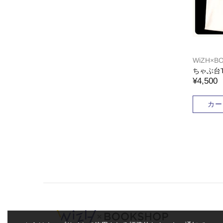
WiZH×B
ちゃぶ台
¥4,500
カー