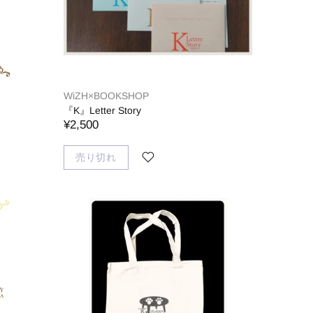
WiZH×BOOKSHOP
『K』Letter Story
¥2,500
売り切れ