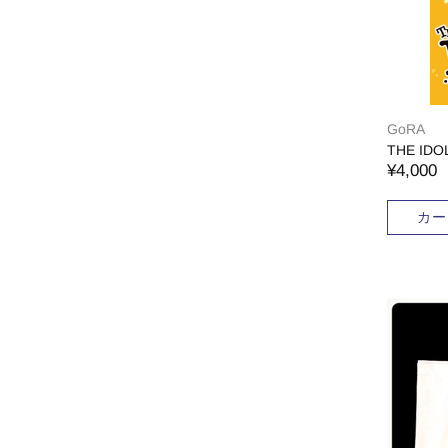
GoRA
THE IDOL 
¥4,000
カー